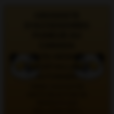
GROSSISTE
D'ACCESSOIRES
FUMEUR AU
CANADA
ACCÈS RÉSERVÉ
AUX DÉTAILLANTS
AUTORISÉS.
VENEZ VOIR NOTRE
VASTE SÉLECTION DE
PRODUITS AUX
MEILLEURS PRIX |