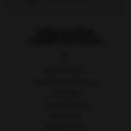
Meilleure sélection & meilleurs prix
Information
supplémentaire
Bris et retours
Livraison et ramassage
Catalogues
À propos de nous
Plan du site
Contactez-nous