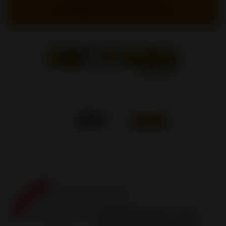
CONNECTEZ-VOUS ICI
0
ENGLISH
Accueil
/
BOUTIQUE
/
CONTENANTS
/
SMELL PROOF
/
5*8*2.5" SACS ÉTANCHES VERTICAUX MATS
SOLDES !