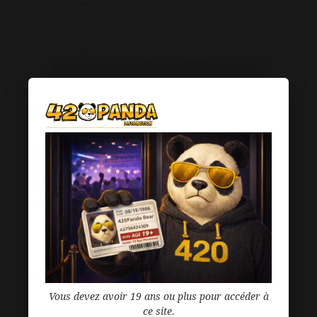
Sacs de présentation étanches à glissière pour préserver la
fraîcheur.
Fini mat lisse qui ressort bien sur les rayons surchargés.
Présentation élégante pour noix et confiserie fines.
Matériau-barrière épais qui protège les articles de
l'humidité, des gaz et des odeurs.
Thermoscellable au-dessus des encoches déchirables.
Conforme aux normes de la FDA et du USDA.
Meilleurs vendeurs
Vous devez avoir 19 ans ou plus pour accéder à
ce site.