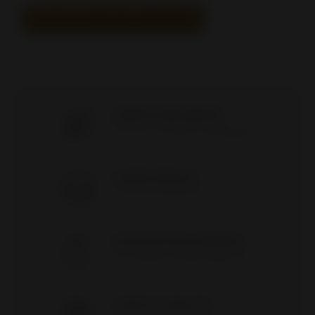
TOUTES LES MEILLEURS VENDEURS
EXPEDITION RAPIDE
Tout est en stock/AUCUN DROPSHIP
SUPER SERVICE
9 à 17hrs / Lun-Ven / (418) 821-2929
SATISFACTION GARANTIE
Des centaines de clients depuis 2009
CHOIX ET QUALITÉ