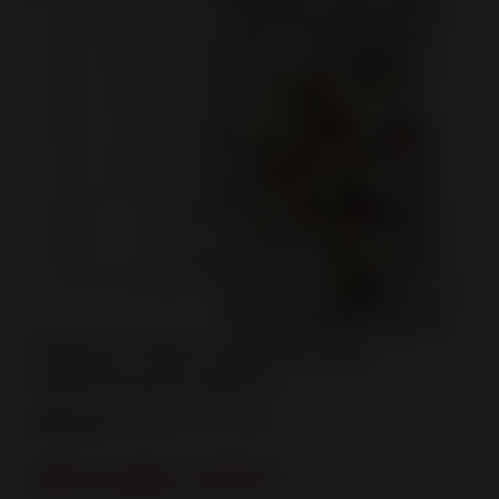
Afficher en plus
grand
5*8*2.5" SACS ÉTANCHES
VERTICAUX MATS
Référence:
BAGGIES POUCHES
100 et plus :
0,34 $