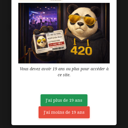
FICHE TECHNIQUE
Marque
Fuzion
Couleur
Noir
principale
Vous devez avoir 19 ans ou plus pour accéder à
ce site.
Décimales
0.01g
Capacité
de charge /
200g
volume
J'ai plus de 19 ans
J'ai moins de 19 ans